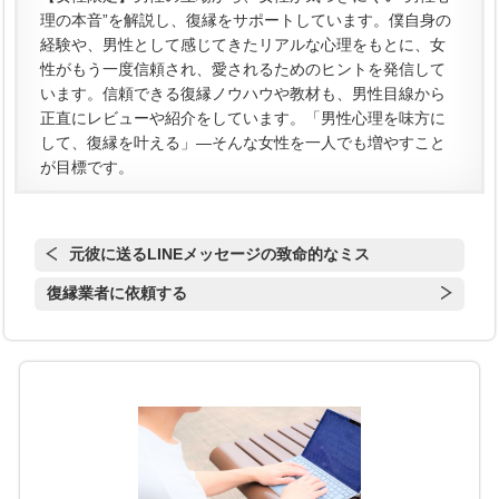
理の本音”を解説し、復縁をサポートしています。僕自身の
経験や、男性として感じてきたリアルな心理をもとに、女
性がもう一度信頼され、愛されるためのヒントを発信して
います。信頼できる復縁ノウハウや教材も、男性目線から
正直にレビューや紹介をしています。「男性心理を味方に
して、復縁を叶える」—そんな女性を一人でも増やすこと
が目標です。
元彼に送るLINEメッセージの致命的なミス
復縁業者に依頼する