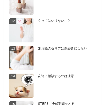
やってはいけないこと
12
別れ際のセリフは鵜呑みにしない
13
友達に相談するのは注意
14
STEP3：冷却期間をとる
15