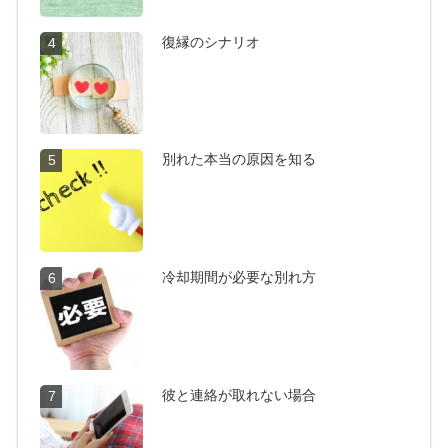
復縁のシナリオ
4
別れた本当の原因を知る
5
冷却期間が必要な別れ方
6
彼と連絡が取れない場合
7