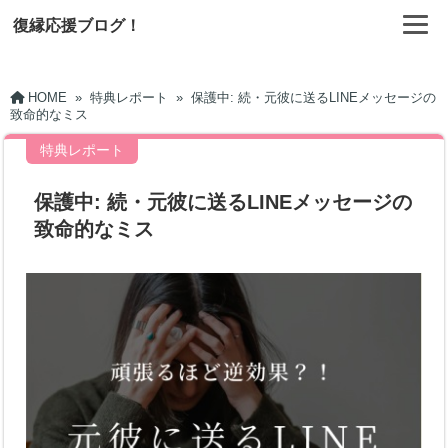
復縁応援ブログ！
HOME
»
特典レポート
»
保護中: 続・元彼に送るLINEメッセージの
致命的なミス
特典レポート
保護中: 続・元彼に送るLINEメッセージの
致命的なミス