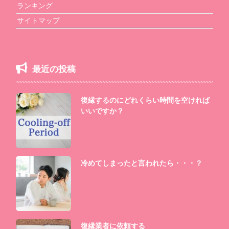
ランキング
サイトマップ
最近の投稿
復縁するのにどれくらい時間を空ければ
いいですか？
冷めてしまったと言われたら・・・？
復縁業者に依頼する