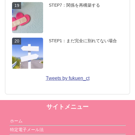
STEP7：関係を再構築する
19
STEP1：まだ完全に別れてない場合
20
Tweets by fukuen_ct
サイトメニュー
ホーム
特定電子メール法