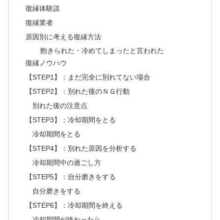
復縁体験談
復縁業者
原因別に考える復縁方法
飽きられた・冷めてしまったと言われた
復縁ノウハウ
【STEP1】：まだ完全に別れてない場合
【STEP2】：別れた後のＮＧ行動
別れた後の注意点
【STEP3】：冷却期間をとる
冷却期間をとる
【STEP4】：別れた原因を分析する
冷却期間中の過ごし方
【STEP5】：自分磨きをする
自分磨きをする
【STEP6】：冷却期間を終える
冷却期間が終わったら