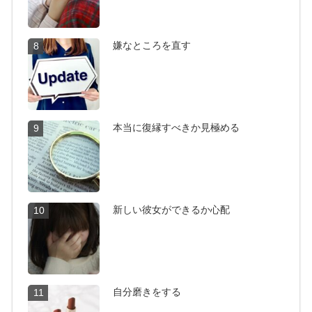
嫌なところを直す
8
本当に復縁すべきか見極める
9
新しい彼女ができるか心配
10
自分磨きをする
11